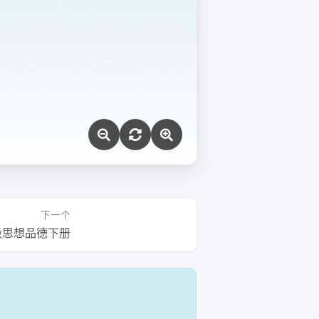
下一个
级思想品德下册
！