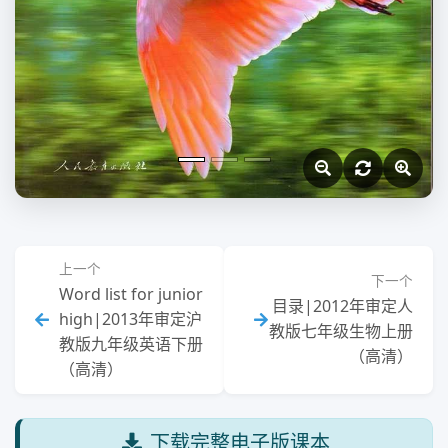
上一个
下一个
Word list for junior
目录|2012年审定人
high|2013年审定沪
教版七年级生物上册
教版九年级英语下册
（高清）
（高清）
下载完整电子版课本