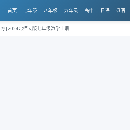
首页
七年级
八年级
九年级
高中
日语
俄语
的乘方|2024北师大版七年级数学上册