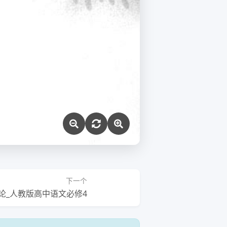
下一个
论_人教版高中语文必修4