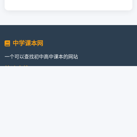
中学课本网
一个可以查找初中高中课本的网站
快速查找
七年级课本
八年级课本
九年级课本
高中课本
日语课本
俄语课本