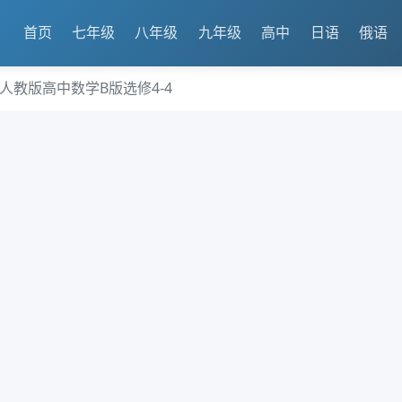
首页
七年级
八年级
九年级
高中
日语
俄语
人教版高中数学B版选修4-4