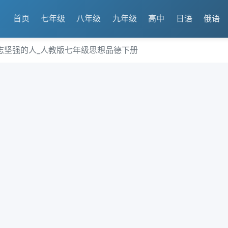
首页
七年级
八年级
九年级
高中
日语
俄语
志坚强的人_人教版七年级思想品德下册