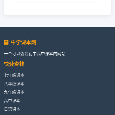
查
《Unit 2 What time do you go to
看
school?》人教版七年级英语下册2012
内
审定
容
《Unit 3 How do you get to
中学课本网
查看
school?》人教版七年级英语下册
内容
一个可以查找初中高中课本的网站
2012审定
快速查找
UNIT 3 Keep Fit|2024人教版七年
查看内
级英语下册
容
七年级课本
八年级课本
UNIT 4 Eat Well|2024人教版七年
查看内
九年级课本
级英语下册
容
高中课本
《Unit 4 Dont eat in class.》人教版
查看
日语课本
七年级英语下册2012审定
内容