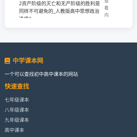
查
2资产阶级的灭亡和无产阶级的胜利是
看
同样不可避免的_人教版高中思想政治
内
选修1
容
3无产阶级解放的必由之路_人教版高
查看
中思想政治选修1
内容
中学课本网
4在科学社会主义的指引下走向未来_
查看
人教版高中思想政治选修1
内容
一个可以查找初中高中课本的网站
快速查找
专题二社会主义从理想到现实的转变_
查看
人教版高中思想政治选修1
内容
七年级课本
八年级课本
1资本主义发展到帝国主义阶段_人教
查看
版高中思想政治选修1
内容
九年级课本
高中课本
2“一国首先胜利”论与十月革命_人教
查看