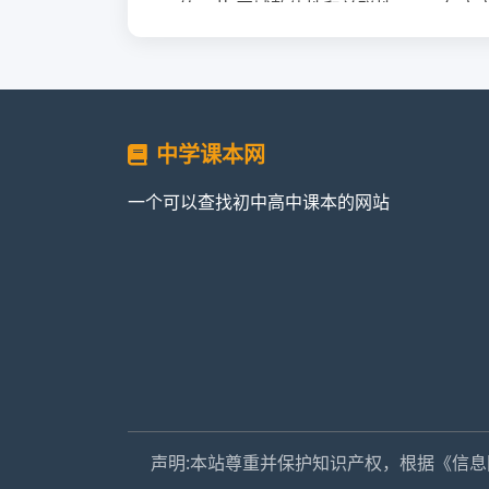
第二节 区域整体性和关联性|2019年
第二章 资源、环境与区域发展|2019
第一节 区域发展的自然环境基础|201
中学课本网
第二节 生态脆弱区的综合治理|2019
一个可以查找初中高中课本的网站
第三节 资源枯竭型城市的转型发展|20
第三章 城市、产业与区域发展|2019
第一节 城市的辐射功能|2019年审定人
第二节 地区产业结构变化|2019年审定
声明:本站尊重并保护知识产权，根据《信息