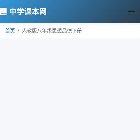
中学课本网
首页
人教版八年级思想品德下册