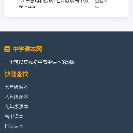
1.1任意角和弧度制_人教版高中数
查看内
学必修4
容
1.2任意角的三角函数_人教版高中
查看内
数学必修4
容
阅读与思考三角学与天文学_人教版
查看
中学课本网
高中数学必修4
内容
一个可以查找初中高中课本的网站
1.3三角函数的诱导公式_人教版高中
查看内
快速查找
数学必修4
容
七年级课本
1.4三角函数的图像与性质_人教版高
查看
八年级课本
中数学必修4
内容
九年级课本
高中课本
查
探究与发现函数y=Asin（ωx+φ）及函
看
日语课本
数y=Acos（ωx+φ）_人教版高中数学
内