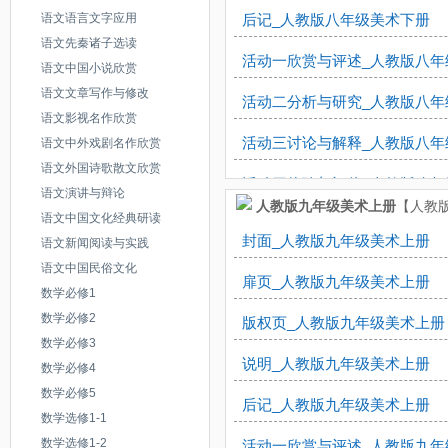
活动四评价与总结_人教版八年
语文语言文字应用
后记_人教版八年级美术下册
活动三制作道具表演_人教版七
语文先秦诸子选读
活动一欣赏与评述_人教版八年
活动一欣赏与评述_人教版八年
语文中国小说欣赏
活动四总结评述_人教版七年级
活动二研究与讨论_人教版八年
语文文章写作与修改
活动二分析与研究_人教版八年
第五单元（欣赏·评述）视觉传
语文影视名作欣赏
活动三实践与体验_人教版八年
活动三讨论与解释_人教版八年
语文中外戏剧名作欣赏
活动四评价与总结_人教版八年
语文外国诗歌散文欣赏
活动四体验与评价_人教版八年
语文演讲与辩论
人教版九年级美术上册
【人教版
活动一学会认识环境设计_人教
语文中国文化经典研读
活动一欣赏与感受_人教版八年
封面_人教版九年级美术上册
语文新闻阅读与实践
活动二学会认识产品设计_人教
活动二创作与表现_人教版八年
语文中国民俗文化
扉页_人教版九年级美术上册
活动三室内装饰品的设计与制
数学必修1
体验印刷的乐趣_人教版八年级
数学必修2
版权页_人教版九年级美术上册
活动四设计产品的鉴别与选择_
数学必修3
活动三创造与表现_人教版八年
说明_人教版九年级美术上册
数学必修4
活动一参观与考察_人教版八年
变废为宝因材施艺_人教版八年
数学必修5
后记_人教版九年级美术上册
活动二策划与搜集_人教版八年
数学选修1-1
活动四创造与表现_人教版八年
数学选修1-2
活动一欣赏与评述_人教版九年