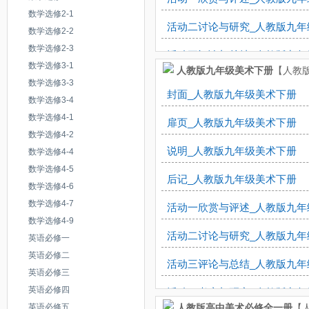
活动三实践与展示_人教版八年
数学选修2-1
活动五创造与表现_人教版八年
活动二讨论与研究_人教版九年
数学选修2-2
展示设计_人教版八年级美术上
装点居室_人教版八年级美术下
数学选修2-3
活动三评论与总结_人教版九年
数学选修3-1
人教版九年级美术下册
【人教版
活动六展示与交流_人教版八年
数学选修3-3
第二单元读书与藏书的情结（造
封面_人教版九年级美术下册
数学选修3-4
小摆设_人教版八年级美术下册
活动一讨论与欣赏_人教版九年
数学选修4-1
扉页_人教版九年级美术下册
活动一纸盒动物造型_人教版八
数学选修4-2
活动二创作与实践_人教版九年
说明_人教版九年级美术下册
数学选修4-4
活动二瓦楞纸动物造型_人教版
活动一感受与思考_人教版九年
数学选修4-5
后记_人教版九年级美术下册
活动三线材造型常识_人教版八
数学选修4-6
活动二创意与尝试_人教版九年
数学选修4-7
活动一欣赏与评述_人教版九年
活动四快餐盒塑料瓶造型_人教
数学选修4-9
贺卡蕴深情_人教版九年级美术
活动二讨论与研究_人教版九年
英语必修一
活动五蛋壳人造型_人教版八年
剪纸的意蕴_人教版九年级美术
英语必修二
活动三评论与总结_人教版九年
活动六小泥塑造型_人教版八年
英语必修三
结艺寓心愿_人教版九年级美术
英语必修四
活动一考察与研究_人教版九年
活动七折纸动物造型_人教版八
英语必修五
人教版高中美术必修全一册
【人