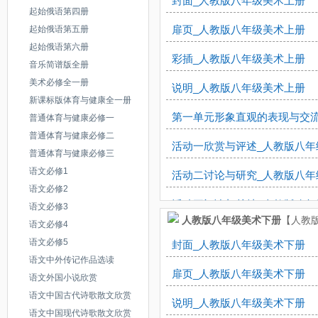
封面_人教版八年级美术上册
活动二讨论与交流_人教版七年
起始俄语第四册
感受春光了解春天_人教版七年
起始俄语第五册
扉页_人教版八年级美术上册
活动三表现与绘制_人教版七年
起始俄语第六册
活动一欣赏与评述_人教版七年
彩插_人教版八年级美术上册
音乐简谱版全册
活动一收集与交流_人教版七年
活动二生机蓬勃的春日景象_人
美术必修全一册
说明_人教版八年级美术上册
活动二学习与练习_人教版七年
新课标版体育与健康全一册
活动二研讨与实践_人教版七年
第一单元形象直观的表现与交流
普通体育与健康必修一
活动三研究与设计_人教版七年
春天的畅想活动三创造与评价_
普通体育与健康必修二
活动一欣赏与评述_人教版八年
第四单元我为校园添色彩（综合
普通体育与健康必修三
第三单元校园的春天（设计·应
语文必修1
活动二讨论与研究_人教版八年
活动一设计与展示_人教版七年
语文必修2
活动一收集与交流──设计标志
活动三评论与总结_人教版八年
语文必修3
活动二研究与探索_人教版七年
人教版八年级美术下册
【人教版
活动二学习与练习──设计海报
语文必修4
活动一欣赏与评述_人教版八年
活动三尝试与评述_人教版七年
语文必修5
封面_人教版八年级美术下册
活动三设计与展示──运动会会
语文中外传记作品选读
活动二研究与讨论_人教版八年
第五单元实用又美观的生活用
扉页_人教版八年级美术下册
语文外国小说欣赏
活动一设计制作请柬_人教版七
活动三实践与体验_人教版八年
语文中国古代诗歌散文欣赏
说明_人教版八年级美术下册
活动二设计布置舞台_人教版七
语文中国现代诗歌散文欣赏