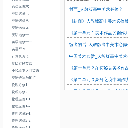
活动一欣赏与体验_人教版九年
活动二摹制与发展_人教版九年
英语选修六
活动一欣赏交流策划_人教版八
封面_人教版高中美术必修全一
活动二探索与实践_人教版九年
英语选修七
_人教版九年级美术下册
活动二设计实践体验_人教版八
英语选修八
《封面》人教版高中美术必修版2
活动三考察与交流_人教版九年
英语选修九
活动一欣赏与描述_人教版九年
活动三设计实践体验_人教版八
《第一单元 1.美术作品的创作
英语选修十
交通工具_人教版九年级美术上
活动二分析与研究_人教版九年
英语选修十一
活动四设计实践体验_人教版八
编者的话_人教版高中美术必修
家用电器_人教版九年级美术上
英语写作
活动三体验与探索_人教版九年
活动五设计实践体验_人教版八
中国美术欣赏_人教版高中美术
计算机英语
电子产品_人教版九年级美术上
活动一调研与策划_人教版九年
初级财经英语
活动六展示评述总结_人教版八
《第一单元 2.如何鉴赏美术作
公共设施_人教版九年级美术上
小说欣赏入门英语
活动二设计与制作_人教版九年
活动一室内设计_人教版八年级
英语语法与词汇
《第二单元 3.象外之境中国传
物理必修1
活动一策划与准备_人教版九年
活动二考察与尝试_人教版八年
中国古代工艺美术欣赏_人教版
物理必修2
活动二组织与实施_人教版九年
物理选修1-1
活动三景观设计_人教版八年级
第一讲陶器_人教版高中美术必
物理选修1-2
物理选修2-1
《第二单元 4.画外之意中国传
物理选修2-2
《第二单元 5.书为心画中国书
物理选修2-3