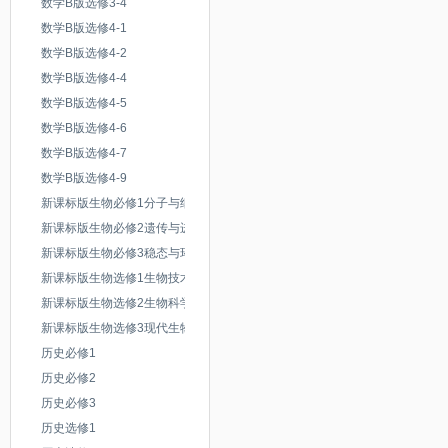
第十一讲古代花鸟画_人教版高
数学B版选修3-4
数学B版选修4-1
《第三单元 16.变革与突破1
数学B版选修4-2
数学B版选修4-4
《第三单元 17.实验与多元2
数学B版选修4-5
第十二讲现代人物画_人教版高
数学B版选修4-6
数学B版选修4-7
第十三讲现代山水画花鸟画_
数学B版选修4-9
新课标版生物必修1分子与细胞
《第三单元 18.多彩的文明亚
新课标版生物必修2遗传与进化
《附录》人教版高中美术必修版2
新课标版生物必修3稳态与环境
新课标版生物选修1生物技术实
中国建筑艺术_人教版高中美术
践
新课标版生物选修2生物科学与
社会
新课标版生物选修3现代生物科
第十四讲宫殿建筑_人教版高中
技专题
历史必修1
第十五讲园林与民居_人教版高
历史必修2
历史必修3
中国民间美术欣赏_人教版高中
历史选修1