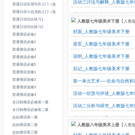
活动三讨论与解释_人教版七年
普通日语应用写作入门（选修）
普通日语小品演剧入门（选修）
活动四体验与评价_人教版七年
普通日语综合练习1
人教版七年级美术下册
【人教版
优美的校园_人教版七年级美术
普通日语综合练习2
封面_人教版七年级美术下册
普通俄语必修1
活动一体验与选择_人教版七年
普通俄语必修2
扉页_人教版七年级美术下册
普通俄语必修3
活动二学习与研究_人教版七年
说明_人教版七年级美术下册
普通俄语必修4
活动三写生与表现_人教版七年
普通俄语必修5
后记_人教版七年级美术下册
普通俄语选修1
校园伙伴_人教版七年级美术上
普通俄语选修2
第一单元艺术──生命与自然和
普通俄语选修3
活动一学习与研究_人教版七年
活动一欣赏与评述_人教版七年
普通俄语选修4
活动二写生与表现_人教版七年
全日制俄语必修第一册
活动二分析与研究_人教版七年
全日制俄语必修第二册
在校园中健康成长_人教版七年
起始俄语第一册
活动三讨论与解释_人教版七年
人教版八年级美术上册
【人教版
起始俄语第二册
活动一选材与构思_人教版七年
活动四体验与评价_人教版七年
起始俄语第三册